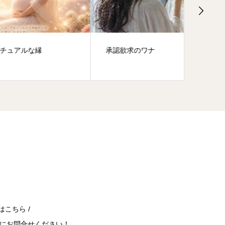
承認欲求のワナ
魂の重
はこちら /
にお問合せください！