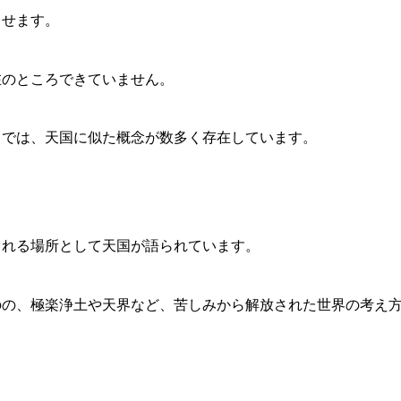
らせます。
在のところできていません
。
中では、
天国に似た概念が数多く存在しています。
まれる場所として天国が語られてい
ます。
のの、
極楽浄土や天界など、
苦しみから解放された世界の考え