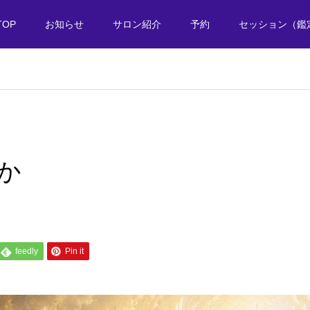
TOP
お知らせ
サロン紹介
予約
セッション（鑑
か
feedly
Pin it