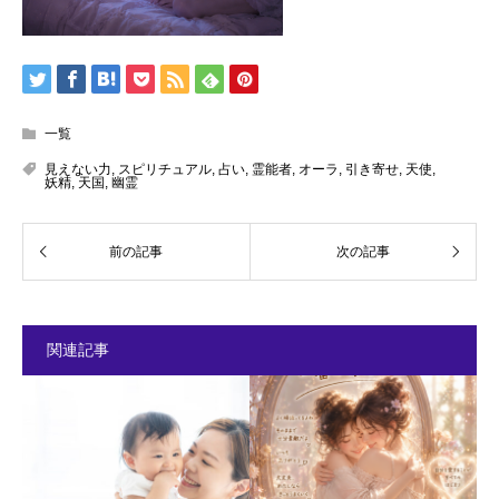
一覧
見えない力
,
スピリチュアル
,
占い
,
霊能者
,
オーラ
,
引き寄せ
,
天使
,
妖精
,
天国
,
幽霊
関連記事