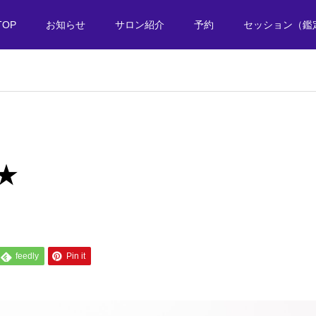
TOP
お知らせ
サロン紹介
予約
セッション（鑑
★
feedly
Pin it