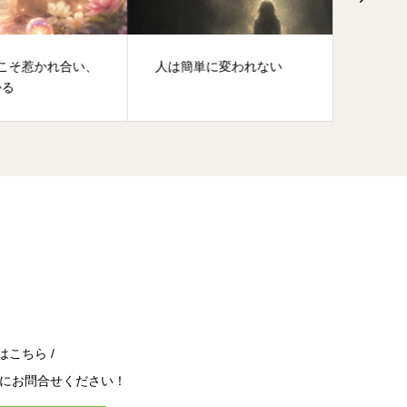
れ合い、
人は簡単に変われない
徳を積
はこちら /
にお問合せください！