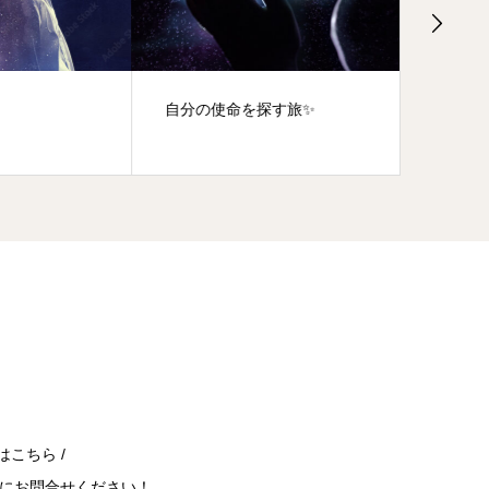
自分の使命を探す旅✨
エゴと
ための
はこちら /
にお問合せください！